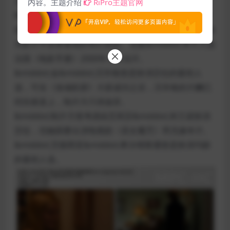
元素简朴而整洁，因为这是个记忆，当我们回首往事
内容。主题介绍
RiPro主题官网
时，总会遗漏某些细节。&rdquo;科波拉还与摄影师爱
德华&middot;拉奇曼密切合作，力求以生涩的摄影风格
为影片平添青春期的奇幻色彩。花絮&middot;本片入选
法国《电影手册》2000年十大佳片。
&middot;金&middot;贝辛格曾是扮演莎拉的最初人
选，可在《洛城机密》大获成功之后，贝辛格的片酬已
经扶摇直上，制片方只得放弃。
&middot;制片方曾考虑由艾莉莎&middot;米兰诺扮演
莎拉，但她因要出演电视剧《圣女魔咒》而无缘本片。
&middot;艾丽西亚&middot;希尔维斯通曾是扮演玛丽
的最初人选。