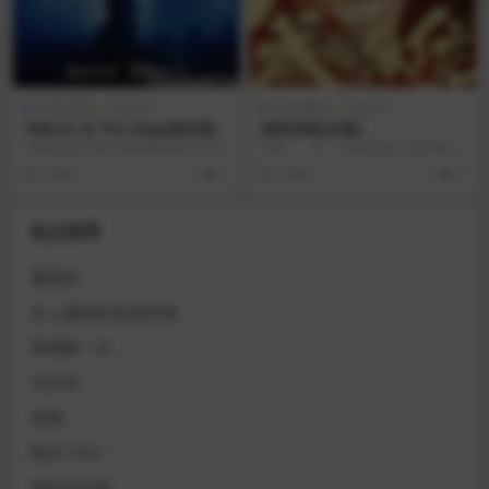
AI讲/电影
纪录片
AI讲/电影
动画片
与Bono & The Edge面对面:
成何体统[全集]
大卫·莱特曼回归都柏林
与Bono & The Edge面对面: 大卫&
◎译 名 How Dare You!?/Wha
mi...
t A Scandal/成何体统...
2 年前
1
2 年前
3
热点推荐
夏雨来
史上最棒的圣诞庆典
再再醉一次
马庄村
玫瑰
哨兵1992
绝对自治权