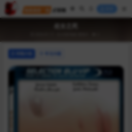
登录
处女之死
2024-01-17
AI讲/电影
爱情片
2
详情介绍
常见问题