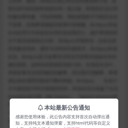
义世界。她说：&ldquo;我之所以会钟爱这部小说，是
因为其中的悲剧和喜剧仅有一线之隔，而现实生活正同
时掺杂着奇趣、可怕和精彩。我知道电影不可能完全忠
于原著，但我希望捕捉到原著中的精髓，&rdquo;科波
拉在处理片中的多起自杀时也别具匠心，她不希望拍得
过于真实或者加以分析。&ldquo;对我来说，自杀总是
具有象征性的，通常与当时的失败有关，&rdquo;科波
拉说，&ldquo;影片故事并没有交代里斯本姐妹自杀的
确切原因，这种高深莫测是强有力的。在现实生活中，
有很多事无法找到确切的解释，所以我不想解释，希望
观众由此感受到延续不断的神秘。&rdquo; 在设计
片中典型的70年代美国郊区时，科波拉充分借鉴了比尔
&middot;欧文斯（Bill Owens）、Takashi Homma和
蒂娜&middot;巴尼（Tina Barney）的摄影作品，而影
本站最新公告通知
片自始至终令人生厌的荒芜恰恰与活跃的激情和欲望形
感谢您使用体验，此公告内容支持首次自动弹出通
成鲜明对比，科波拉解释说：&ldquo;我希望所有设计
知，支持纯文本通知弹窗，支持html代码等自定义