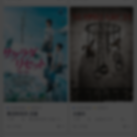
名 Ne...
AI讲/电影
剧情片
AI讲/电影
恐怖片
重启咲良田 后篇
女族长
◎译 名 重启咲良田 后篇 ◎
◎译 名 女族长◎片 名
片 名 サクラダリセット 後編/
Matriarch◎年 代 2018◎
3 年前
4
2 年前
2
Sakurad...
产 地 ...