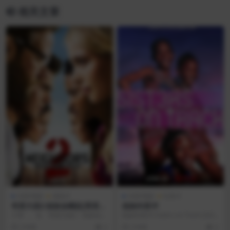
相关文章
AI讲/电影
喜剧片
AI讲/电影
纪录片
邻居大战2:姐妹会崛起[英语无
姐妹向前冲
字]
◎译 名 邻居大战2：姐妹会崛
姐妹向前冲 Sisters on Track (202
起/恶邻缠身2(台)/恶邻居2 ◎片
1)/逐梦跑道：姐妹的人生...
2 年前
2
2 年前
2