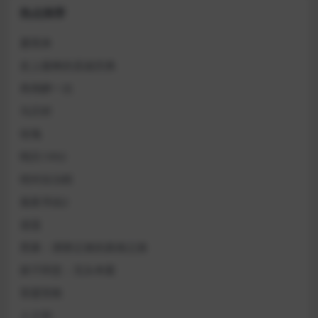
热点推荐
夏雨来
史上最棒的圣诞庆典
再再醉一次
马庄村
玫瑰
哨兵1992
绝对自治权
孤夜寻凶2
逍遥
黑幕：调查记者的真相之路
探子阿坚：无头奇案
雷霆营救
人之初