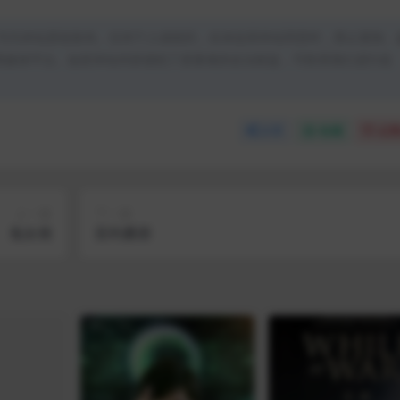
均为本站原创发布。任何个人或组织，在未征得本站同意时，禁止复制、
类媒体平台。如若本站内容侵犯了原著者的合法权益，可联系我们进行处
分享
收藏
点赞
上一篇
下一篇
鬼女佣
亚利桑那