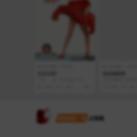
AI讲/电影
喜剧片
AI讲/电影
动作
红衣女郎
热血杨家将
◎译 名 红衣女郎 ◎片
主演: 曲夏雯 / 傅汉源 
名 The Woman in Red ◎年
帅 / 黄靖翔 / 徐言雨 类型
2 年前
0
0
1
2 年前
0
代 ...