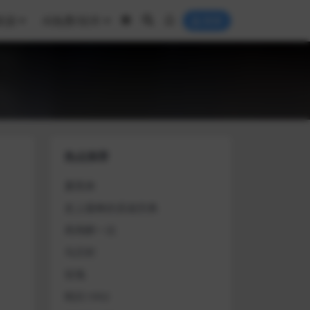
资源
AI免费/软件
登录
热点推荐
夏雨来
史上最棒的圣诞庆典
再再醉一次
马庄村
玫瑰
哨兵1992