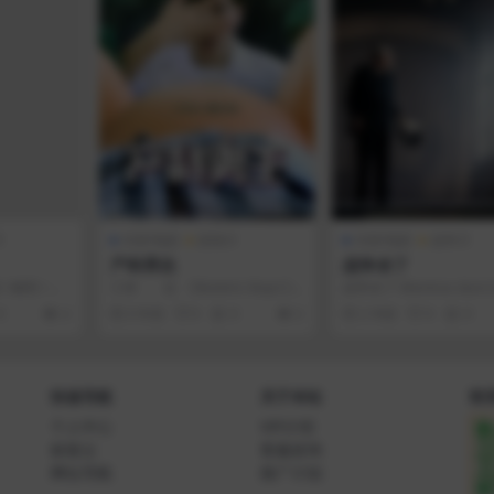
片
AI讲/电影
剧情片
AI讲/电影
战争片
产科男生
战争未了
/ 鲍明 / 乙
◎译 名 Obstetric Boys◎
战争未了 Mientras dure l
: ...
片 名 产科男生◎年
ra (2019)导演: 亚...
0
2
3 年前
0
0
2
2 年前
0
0
代 2018...
快速导航
关于本站
联
个人中心
VIP介绍
标签云
客服咨询
网址导航
推广计划