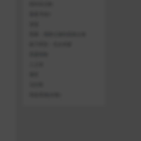
绝对自治权
孤夜寻凶2
逍遥
黑幕：调查记者的真相之路
探子阿坚：无头奇案
雷霆营救
人之初
僵军
无归客
现金英雄[全集]