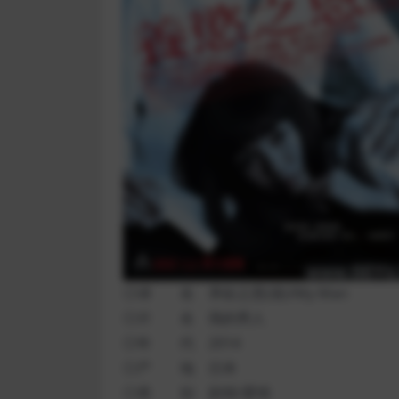
◎译 名 养欲之恩(港)/My Man
◎片 名 我的男人
◎年 代 2014
◎产 地 日本
◎类 别 剧情/爱情