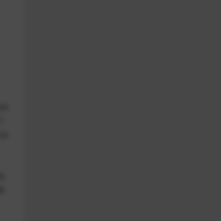
归的
了
暗自
纯
着