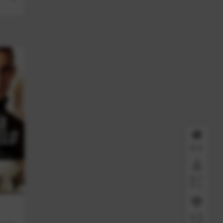
首页
用户
中心
会员
介绍