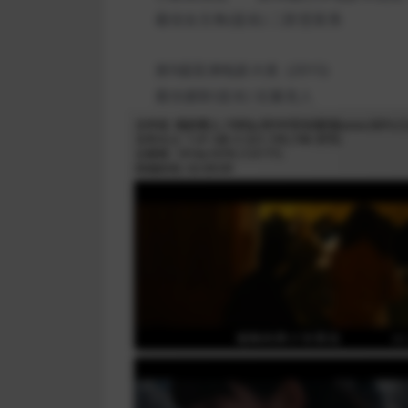
最佳女主角(提名) 二阶堂富美
第9届亚洲电影大奖 (2015)
最佳摄影(提名) 近藤龙人