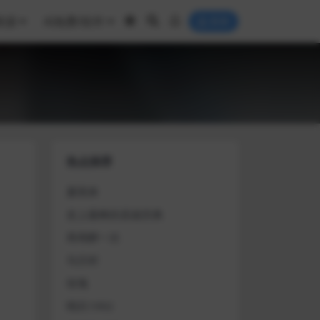
资源
AI免费/软件
登录
热点推荐
夏雨来
史上最棒的圣诞庆典
再再醉一次
马庄村
玫瑰
哨兵1992