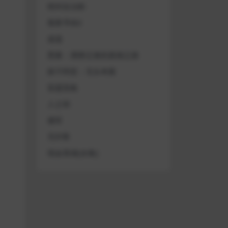
绝对自治权
孤夜寻凶2
逍遥
黑幕：调查记者的真相之路
探子阿坚：无头奇案
雷霆营救
人之初
僵军
无归客
现金英雄[全集]