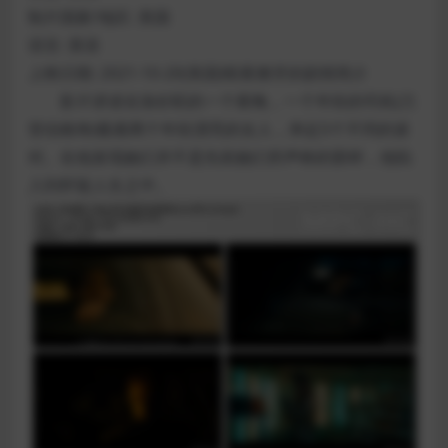
制片国家/地区: 美国
语言: 英语
上映日期: 2021-10-20(美国)暗夜獠牙的剧情简介
影片讲述在洛杉矶的一个夜晚，一个年轻的司机(兰
登伯格饰)载着两个年轻漂亮的女人，奔赴5个不同的派
对。在他发现她们并不是先前她们所声称的那样，他陷
入到怀疑人生之中。