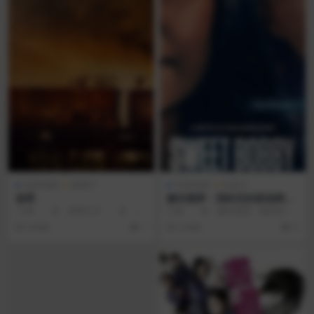
AI讲/电影
剧情片
AI讲/电影
纪录片
温蒂
糖衣噩梦：我经历的那场网络
诈骗
◎译 名 温蒂◎片 名 W
◎译 名 糖衣噩梦：我经历的
endy◎年 代 2020◎产
那场网络诈骗◎片 名 Sweet
3 年前
1
2 年前
2
地...
Bobby: ...