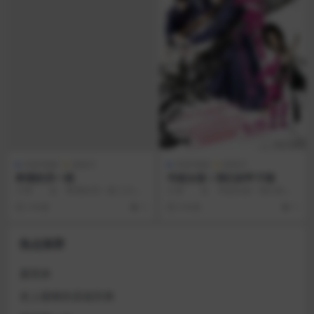
AI讲/电影
喜剧片
AI讲/电影
剧情片
希望的另一面
书道女孩！我们的甲子园
◎译 名 希望的另一面 ◎片
◎译 名 书道女孩！我们的甲
名 Toivon tuolla puolen ...
子园 ◎片 名 書道ガールズ!!
2 年前
1
3 年前
1
わたしたちの甲...
热点推荐
夏雨来
史上最棒的圣诞庆典