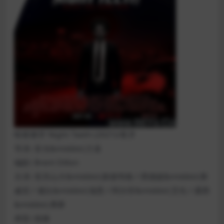
暗夜獠牙 Night Teeth (2021)/夜牙
导演: 亚当&middot;兰道
编剧: Brent Dillon
主演: 亚历山大&middot;路德韦格 / 西德妮&middot;斯
威尼 / 黛比&middot;瑞恩 / 阿尔菲&middot;艾伦 / 露西
&middot;弗莱
类型: 惊悚