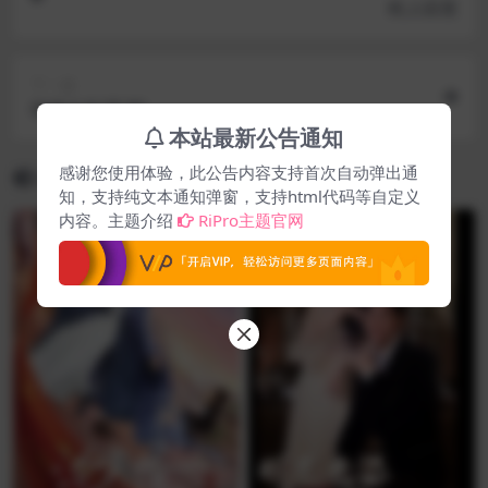
枕上囚宠
第14集
下一篇
第15集
地球之盐[高清]
本站最新公告通知
第16集
感谢您使用体验，此公告内容支持首次自动弹出通
相关文章
知，支持纯文本通知弹窗，支持html代码等自定义
第17集
内容。主题介绍
RiPro主题官网
第18集
第19集
第20集
第21集
第22集