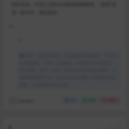
第4集
绝世潜龙，生死之交的兄弟被逼跳楼惨死，“真君”战
龙一怒冲天，重回都市。
第5集
<!–
第6集
–>
第7集
声明：本站所有文章，如无特殊说明或标注，均为本
第8集
站原创发布。任何个人或组织，在未征得本站同意时，
禁止复制、盗用、采集、发布本站内容到任何网站、书
第9集
籍等各类媒体平台。如若本站内容侵犯了原著者的合法
权益，可联系我们进行处理。
第10集
第11集
hdsdia1
分享
收藏
点赞(
0
)
第12集
上一篇
第13集