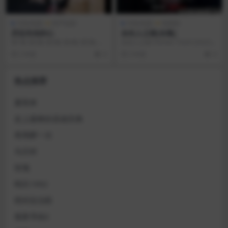
第32集
AI说/短剧
快手短剧
AI说/短剧
电视剧
第33集
厉总先动的心
合伙人之路[全集]
第1集 第2集 第3集 第4集 第5集 第
合伙人之路 Partner Track (2022)/
6集 第7集 第8集 第9集 第10集...
律师正轨 / 正轨导演: ...
第34集
2 年前
3
3 年前
3
第35集
热点推荐
夏雨来
第36集
史上最棒的圣诞庆典
第37集
再再醉一次
马庄村
第38集
玫瑰
第39集
哨兵1992
绝对自治权
第40集
孤夜寻凶2
第41集