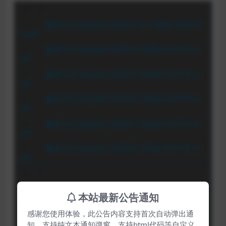
第二季
磁力：
赌命为王.Big.Bet.S02E01-03.1080p.HD中字.
mp4
磁力：
赌命为王.Big.Bet.S02E04.1080p.HD中字.m
p4
磁力：
赌命为王.Big.Bet.S02E05.1080p.HD中字.m
p4
磁力：
赌命为王.Big.Bet.S02E06.1080p.HD中字.m
p4
磁力：
赌命为王.Big.Bet.S02E07.1080p.HD中字.m
p4
磁力：
赌命为王.Big.Bet.S02E08.1080p.HD中字.m
p4
第一季
磁力：
赌命为王.Big.Bet.S01E01-03.1080p.HD中字.
本站最新公告通知
mp4
感谢您使用体验，此公告内容支持首次自动弹出通
磁力：
赌命为王.Big.Bet.S01E04.1080p.HD中字.m
p4
知，支持纯文本通知弹窗，支持html代码等自定义