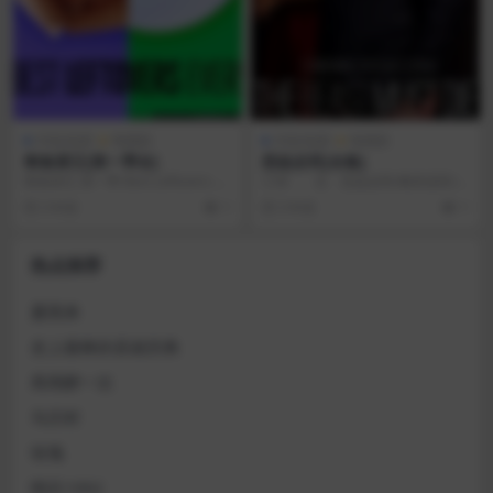
AI说/短剧
电视剧
AI说/短剧
电视剧
剩食厨王[第一季全]
恶徒必死[全集]
剩食厨王 第一季 Best Leftovers Ev
◎译 名 恶徒必死/禽兽该死/野
er! Season 1 (...
兽必须死去◎片 名 The Beast
3 年前
1
3 年前
1
Mu...
热点推荐
夏雨来
史上最棒的圣诞庆典
再再醉一次
马庄村
玫瑰
哨兵1992