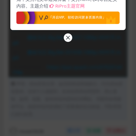
内容。主题介绍
RiPro主题官网
磁力：
赌命为王.Big.Bet.S01E05.1080p.HD中字.m
p4
磁力：
赌命为王.Big.Bet.S01E06.1080p.HD中字.m
p4
磁力：
赌命为王.Big.Bet.S01E07.1080p.HD中字.m
p4
磁力：
赌命为王.Big.Bet.S01E08.1080p.HD中字.m
p4
夸克网盘链接：
https://pan.quark.cn/s/676201e0
f78e
声明：本站所有文章，如无特殊说明或标注，均为本站原
创发布。任何个人或组织，在未征得本站同意时，禁止复
制、盗用、采集、发布本站内容到任何网站、书籍等各类媒
体平台。如若本站内容侵犯了原著者的合法权益，可联系我
们进行处理。
muser5638
分享
收藏
点赞(
0
)